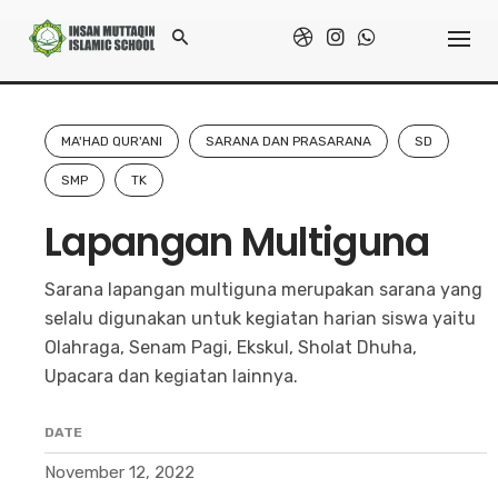
Skip
to
Home
/
Galeri
/
Lapangan Multiguna
content
MA'HAD QUR'ANI
SARANA DAN PRASARANA
SD
SMP
TK
Lapangan Multiguna
Sarana lapangan multiguna merupakan sarana yang
selalu digunakan untuk kegiatan harian siswa yaitu
Olahraga, Senam Pagi, Ekskul, Sholat Dhuha,
Upacara dan kegiatan lainnya.
DATE
November 12, 2022