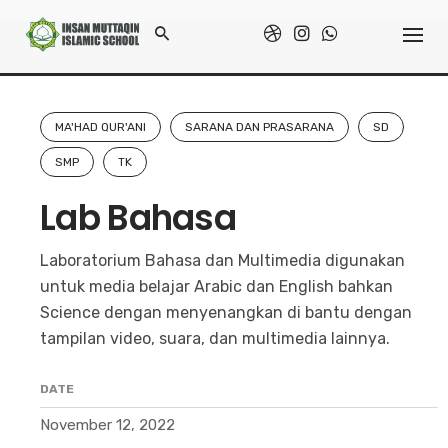
Skip
to
Home
/
Galeri
/
Lab Bahasa
content
MA'HAD QUR'ANI
SARANA DAN PRASARANA
SD
SMP
TK
Lab Bahasa
Laboratorium Bahasa dan Multimedia digunakan
untuk media belajar Arabic dan English bahkan
Science dengan menyenangkan di bantu dengan
tampilan video, suara, dan multimedia lainnya.
DATE
November 12, 2022