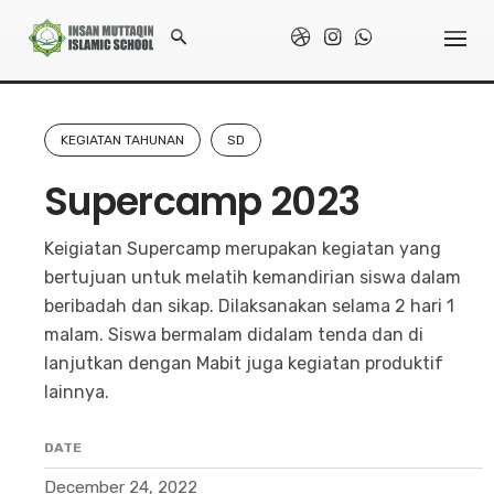
Skip
to
Home
/
Galeri
/
Supercamp 2023
content
KEGIATAN TAHUNAN
SD
Supercamp 2023
Keigiatan Supercamp merupakan kegiatan yang
bertujuan untuk melatih kemandirian siswa dalam
beribadah dan sikap. Dilaksanakan selama 2 hari 1
malam. Siswa bermalam didalam tenda dan di
lanjutkan dengan Mabit juga kegiatan produktif
lainnya.
DATE
December 24, 2022